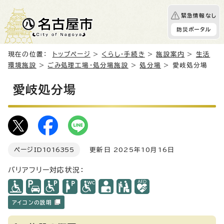
緊急情報なし
防災ポータル
現在の位置：
トップページ
>
くらし・手続き
>
施設案内
>
生活
環境施設
>
ごみ処理工場・処分場施設
>
処分場
> 愛岐処分場
愛岐処分場
ページID
1016355
更新日 2025年10月16日
バリアフリー対応状況：
アイコンの説明