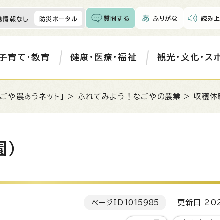
質問する
ふりがな
読み上
急情報なし
防災ポータル
子育て・教育
健康・医療・福祉
観光・文化・ス
なごや農あうネット」
>
ふれてみよう！なごやの農業
> 収穫体
園）
ページID
1015985
更新日 202