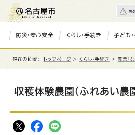
緊
防災・安心安全
くらし・手続き
子ども・
現在の位置：
トップページ
>
くらし・手続き
>
農業「
収穫体験農園（ふれあい農