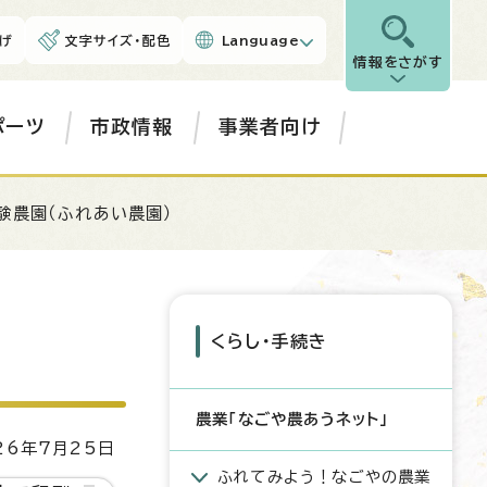
げ
文字サイズ・配色
Language
情報をさがす
ポーツ
市政情報
事業者向け
験農園（ふれあい農園）
くらし・手続き
農業「なごや農あうネット」
6年7月25日
ふれてみよう！なごやの農業