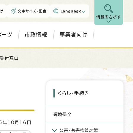
げ
文字サイズ・配色
Language
情報をさがす
ポーツ
市政情報
事業者向け
の受付窓口
くらし・手続き
環境保全
5年10月16日
公害・有害物質対策