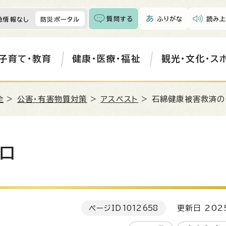
質問する
ふりがな
読み上
急情報なし
防災ポータル
子育て・教育
健康・医療・福祉
観光・文化・ス
全
>
公害・有害物質対策
>
アスベスト
> 石綿健康被害救済
口
ページID
1012658
更新日 202