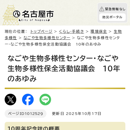
緊急情報なし
防災ポータル
現在の位置：
トップページ
>
くらし・手続き
>
環境保全
>
生物
多様性
>
なごや生物多様性センター
> なごや生物多様性センタ
ー・なごや生物多様性保全活動協議会 10年のあゆみ
なごや生物多様性センター・なごや
生物多様性保全活動協議会 10年
のあゆみ
ページID
1012529
更新日 2025年10月17日
10周年記念誌の概要