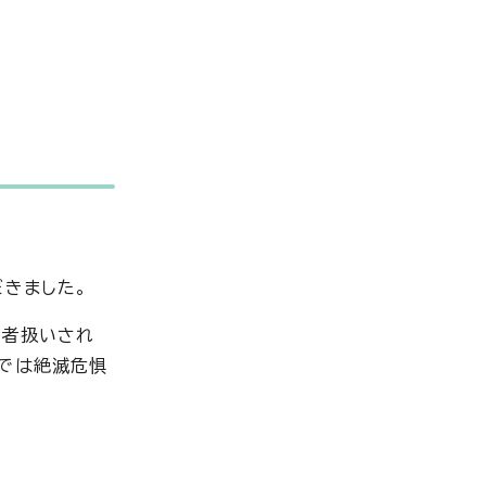
だきました。
介者扱いされ
トでは絶滅危惧