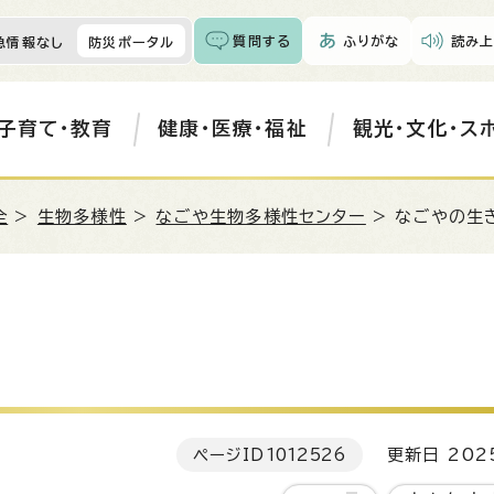
質問する
ふりがな
読み上
急情報なし
防災ポータル
子育て・教育
健康・医療・福祉
観光・文化・ス
全
>
生物多様性
>
なごや生物多様性センター
> なごやの生
ページID
1012526
更新日 202