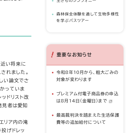
生きものシンフォニー
森林保全体験を通して生物多様性
を学ぶバスツアー
重要なお知らせ
（近い将来に
見されました。
令和8年10月から、粗大ごみの
対象が変わります
しい論文でさ
つかっていま
プレミアム付電子商品券の申込
レッドリスト改
は8月14日（金曜日）まで
発見者は愛知
最高裁判決を踏まえた生活保護
エリア内の滝
費等の追加給付について
手投げドレッ