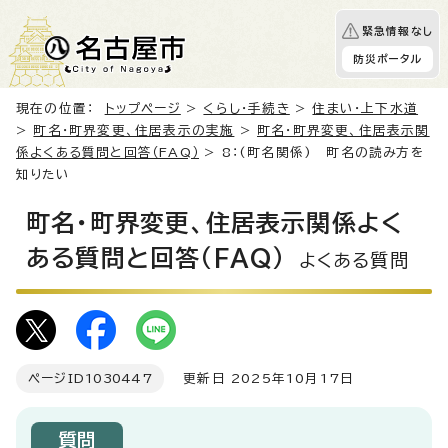
緊急情報なし
防災ポータル
現在の位置：
トップページ
>
くらし・手続き
>
住まい・上下水道
>
町名・町界変更、住居表示の実施
>
町名・町界変更、住居表示関
係よくある質問と回答（FAQ）
> 8：(町名関係) 町名の読み方を
知りたい
町名・町界変更、住居表示関係よく
ある質問と回答（FAQ）
よくある質問
ページID
1030447
更新日 2025年10月17日
質問