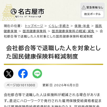
緊急情報なし
防災ポータル
現在の位置：
トップページ
>
くらし・手続き
>
保険・年金
>
国民
健康保険
>
国民健康保険料
>
国民健康保険料の軽減・減免
> 会
社都合等で退職した人を対象とした国民健康保険料軽減制度
会社都合等で退職した人を対象とし
た国民健康保険料軽減制度
ページID
1011808
更新日 2026年6月8日
会社都合等で退職した人は保険料が軽減される場合がありま
す。直近にハローワークで発行された雇用保険受給資格者証ま
たは雇用保険受給資格通知をお持ちのうえ、区役所保険年金