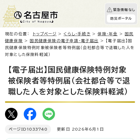
緊急情報なし
防災ポータル
現在の位置：
トップページ
>
くらし・手続き
>
保険・年金
>
国民
健康保険
>
国民健康保険の電子申請・電子届出
> 【電子届出】国
民健康保険特例対象被保険者等特例届（会社都合等で退職した人を
対象とした保険料軽減）
【電子届出】国民健康保険特例対象
被保険者等特例届（会社都合等で退
職した人を対象とした保険料軽減）
ページID
1033740
更新日 2026年6月1日