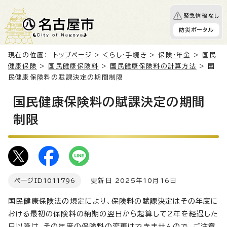
緊急情報なし
防災ポータル
現在の位置：
トップページ
>
くらし・手続き
>
保険・年金
>
国民
健康保険
>
国民健康保険料
>
国民健康保険料の計算方法
> 国
民健康保険料の賦課決定の期間制限
国民健康保険料の賦課決定の期間
制限
ページID
1011796
更新日 2025年10月16日
国民健康保険法の規定により、保険料の賦課決定はその年度に
おける最初の保険料の納期の翌日から起算して2年を経過した
日以降は、その年度の保険料の変更はできませんので、ご注意