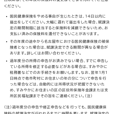
ください。
国民健康保険をやめる事由が生じたときは、14日以内に
届出をしてください。大幅に遅れて届出をした場合、賦課決
定の期間制限に該当すると保険料を減額できないため、お
支払い済みの保険料を還付できないことがあります。
その年度の途中から名古屋市における国民健康保険の被保
険者となった場合は、賦課決定できる期間が異なる場合が
あります。詳しくはお問い合わせください。
過年度分の所得の申告がお済みでない場合、すでに申告し
ている所得を修正する必要などがある場合は、すみやかに
税務署などでのお手続きをお願いします。なお、翌年1月1
日時点で他市町村にお住まいの年の分について申告を行
った場合などは、自動的には所得状況が把握できないた
め、すみやかにお住まいの区の区役所保険年金課または支
所区民福祉課までその旨をご連絡ください。（注）
（注）過年度分の申告や修正申告などを行っても、国民健康保
険料の賦課決定が行われるまでに時間を要します。賦課決定の