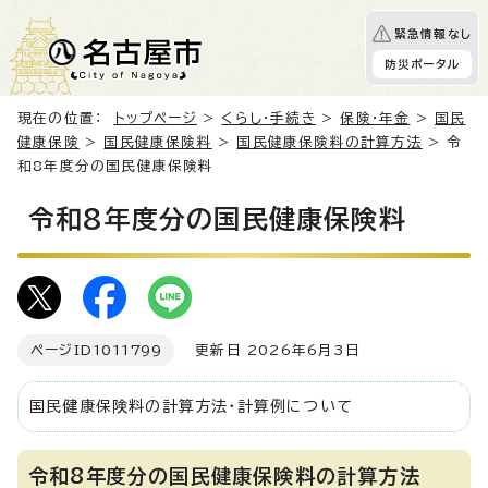
緊急情報なし
防災ポータル
現在の位置：
トップページ
>
くらし・手続き
>
保険・年金
>
国民
健康保険
>
国民健康保険料
>
国民健康保険料の計算方法
> 令
和8年度分の国民健康保険料
令和8年度分の国民健康保険料
ページID
1011799
更新日 2026年6月3日
国民健康保険料の計算方法・計算例について
令和8年度分の国民健康保険料の計算方法