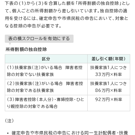
下表の(1)から(3)を合算した額を「所得割額の独自控除」とし
て、個人ごとの所得割額から差し引いています。独自控除の適
用を受けるには、確定申告や市県民税の申告において、対象と
なる控除の申告が必要です。
表の横スクロールを有効にする
所得割額の独自控除
区分
差し引く額（年間）
（1）扶養家族（注）がいる場合 障害者控
扶養家族1人につき
除の対象でない扶養家族
33万円×料率
（2）扶養家族（注）がいる場合 障害者控
扶養家族1人につき
除の対象である扶養家族
86万円×料率
（3）障害者控除（本人分）・寡婦控除・ひと
92万円×料率
り親控除の対象である場合
（注）
確定申告や市県民税の申告における同一生計配偶者・扶養