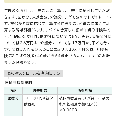
年間の保険料は、世帯ごとに計算し、世帯主に納付していただ
きます。医療分、支援金分、介護分、子ども分のそれぞれについ
て、被保険者数に応じて計算する均等割額、所得額に応じて計
算する所得割額があり、すべてを合算した額が年間の保険料で
す。年間の保険料は、医療分については67万円を、支援金分に
ついては26万円を、介護分については17万円を、子ども分に
ついては3万円を超えることはありません。介護分は、介護保
険第2号被保険者（40歳から64歳までの人）についてのみ計
算する保険料です。
表の横スクロールを有効にする
国民健康保険料
内訳
均等割額
所得割額
医療分
50,591円×被保
被保険者全員の（所得－市県民
険者数
税の基礎控除額（注2））
×0.0883