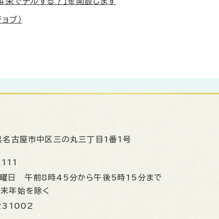
＃栄でチルする？」を開設します
ョブ）
県名古屋市中区三の丸三丁目1番1号
1111
金曜日
午前8時45分から午後5時15分まで
年末年始を除く
231002