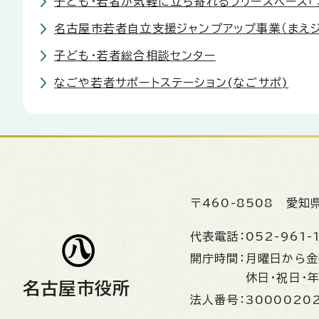
子ども・若者が気軽に立ち寄れるフリースペース「
名古屋市若者自立支援ジャンプアップ事業（まえジ
子ども・若者総合相談センター
なごや若者サポートステーション(なごサポ)
〒460-8508
愛知
代表電話：
052-961-
開庁時間：
月曜日から
休日・祝日・
名古屋市役所
法人番号：
3000020