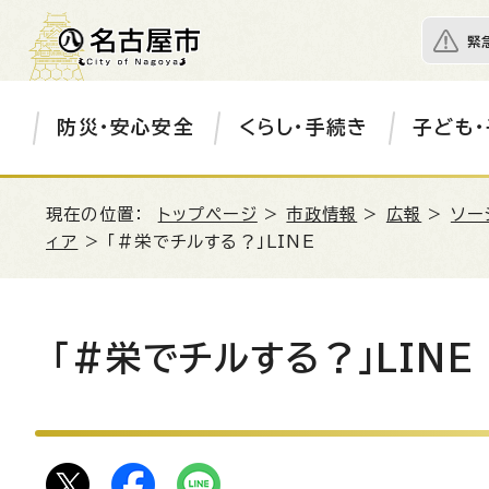
緊
防災・安心安全
くらし・手続き
子ども・
現在の位置：
トップページ
>
市政情報
>
広報
>
ソー
ィア
> 「#栄でチルする？」LINE
「#栄でチルする？」LINE