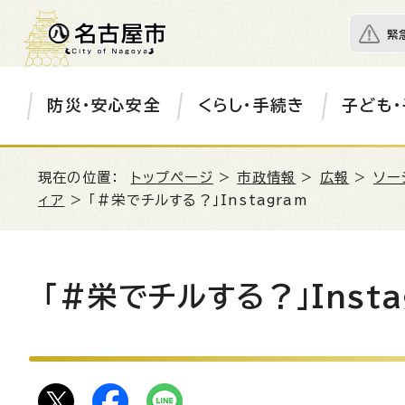
緊
防災・安心安全
くらし・手続き
子ども・
現在の位置：
トップページ
>
市政情報
>
広報
>
ソー
ィア
> 「#栄でチルする？」Instagram
「#栄でチルする？」Insta