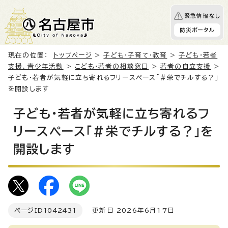
緊急情報なし
防災ポータル
現在の位置：
トップページ
>
子ども・子育て・教育
>
子ども・若者
支援、青少年活動
>
こども・若者の相談窓口
>
若者の自立支援
>
子ども・若者が気軽に立ち寄れるフリースペース「＃栄でチルする？」
を開設します
子ども・若者が気軽に立ち寄れるフ
リースペース「＃栄でチルする？」を
開設します
ページID
1042431
更新日 2026年6月17日