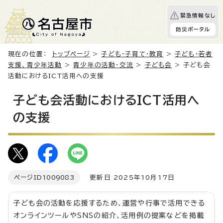
緊急情報なし
防災ポータル
現在の位置：
トップページ
>
子ども・子育て・教育
>
子ども・若者
支援、青少年活動
>
青少年の活動・交流
>
子ども会
> 子ども会
活動におけるICT活用への支援
子ども会活動におけるICT活用へ
の支援
ページID
1009083
更新日 2025年10月17日
子ども会の活動を応援するため、運営や行事で活用できる
オンラインツールやSNSの紹介、活用例の提案などを掲載