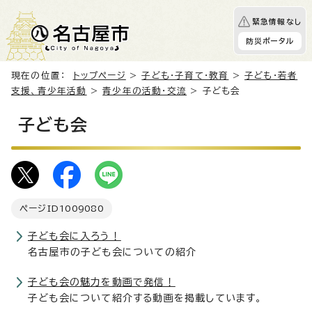
緊急情報なし
防災ポータル
現在の位置：
トップページ
>
子ども・子育て・教育
>
子ども・若者
支援、青少年活動
>
青少年の活動・交流
> 子ども会
子ども会
ページID
1009080
子ども会に入ろう！
名古屋市の子ども会についての紹介
子ども会の魅力を動画で発信！
子ども会について紹介する動画を掲載しています。