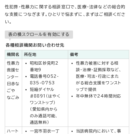
性犯罪・性暴力に関する相談窓口で、医療・法律などの総合的
な支援につなぎます。ひとりで悩まずに、まずはご相談くださ
い。
表の横スクロールを有効にする
各種相談機関お問い合わせ先
機関名
所在地
備考
性暴力
昭和区妙見町2
性暴力被害に対する相
番地9
談・治療・証拠採取など、
救援セ
電話番号052-
医療・司法・行政にまた
ンター
835-0753
がる総合支援をワンスト
日赤な
短縮ダイヤル
ップで提供
ごや
#8891（はやく
年中無休で24時間対応
なごみ
ワンストップ）
（愛知県内から
のみ通話可能、
通話無料）
ハート
一宮市羽衣一丁
当該病院内において、事