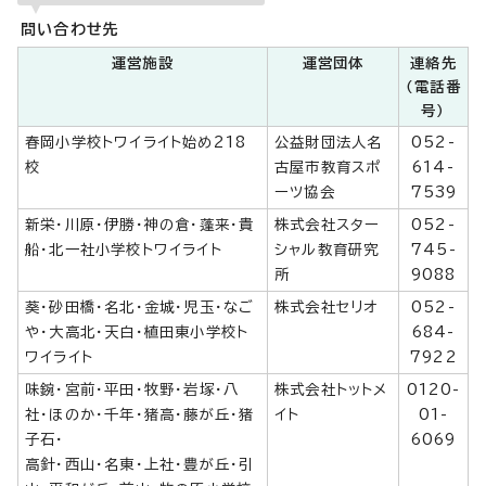
問い合わせ先
運営施設
運営団体
連絡先
（電話番
号）
春岡小学校トワイライト始め218
公益財団法人名
052-
校
古屋市教育スポ
614-
ーツ協会
7539
新栄・川原・伊勝・神の倉・蓬来・貴
株式会社スター
052-
船・北一社小学校トワイライト
シャル教育研究
745-
所
9088
葵・砂田橋・名北・金城・児玉・なご
株式会社セリオ
052-
や・大高北・天白・植田東小学校ト
684-
ワイライト
7922
味鋺・宮前・平田・牧野・岩塚・八
株式会社トットメ
0120-
社・ほのか・千年・猪高・藤が丘・猪
イト
01-
子石・
6069
高針・西山・名東・上社・豊が丘・引