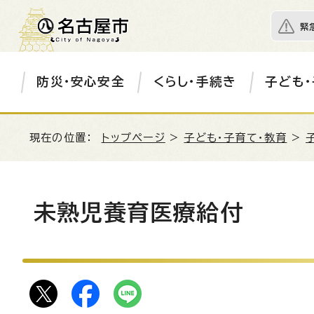
緊
防災・安心安全
くらし・手続き
子ども・
現在の位置：
トップページ
>
子ども・子育て・教育
>
未熟児養育医療給付