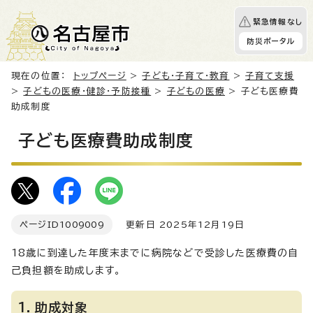
緊急情報なし
防災ポータル
現在の位置：
トップページ
>
子ども・子育て・教育
>
子育て支援
>
子どもの医療・健診・予防接種
>
子どもの医療
> 子ども医療費
助成制度
子ども医療費助成制度
ページID
1009009
更新日 2025年12月19日
18歳に到達した年度末までに病院などで受診した医療費の自
己負担額を助成します。
1．助成対象