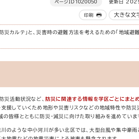
ページID
1020050
更新日 202
大きな文
印刷
防災カルテ」と、災害時の避難方法を考えるための「地域避
、防災活動状況など、
防災に関連する情報を学区ごとにまと
・支援していくため地形や災害リスクなどの地域特性や防災
域の皆様とともに防災・減災に向けた取り組みを進めていま
境川のような中小河川が多い北区では、大型台風や集中豪雨
巨大地震などの地震災害による被害も懸念されます。