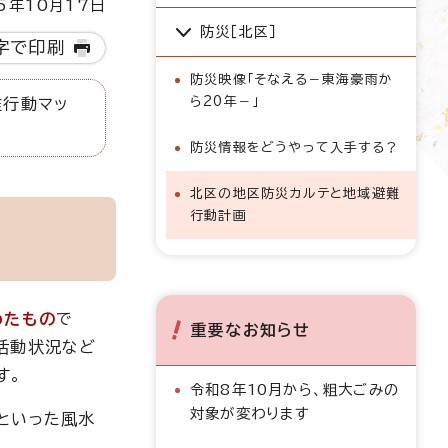
5年10月17日
防災［北区］
字で印刷
防災映像「そなえる－東海豪雨か
ら20年－」
難行動マッ
防災情報をどうやって入手する？
北区の地区防災カルテと地域避難
行動計画
めたもの
で
重要なお知らせ
活動状況など
す。
令和8年10月から、粗大ごみの
対象が変わります
といった風水