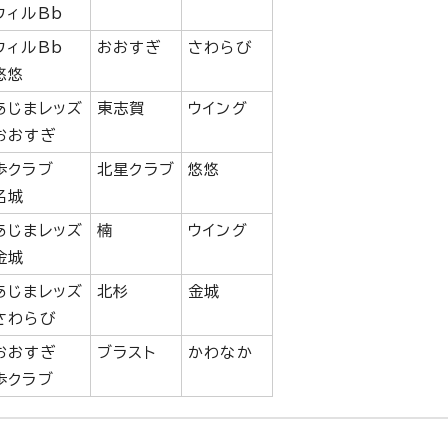
ウィルBb
ウィルBb
おおすぎ
さわらび
悠悠
あじまレッズ
東志賀
ウイング
おおすぎ
歩クラブ
北星クラブ
悠悠
名城
あじまレッズ
楠
ウイング
金城
あじまレッズ
北杉
金城
さわらび
おおすぎ
ブラスト
かわなか
歩クラブ