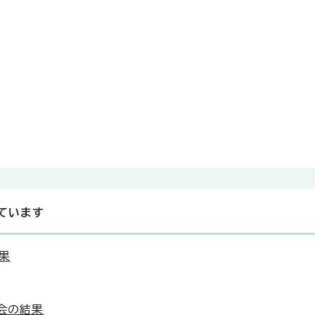
ています
果
会の結果