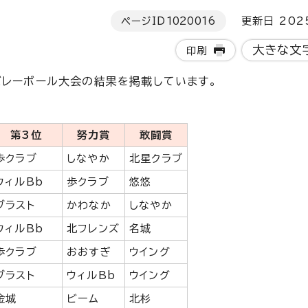
ページID
1020016
更新日 202
大きな文
印刷
バレーボール大会の結果を掲載しています。
第3位
努力賞
敢闘賞
歩クラブ
しなやか
北星クラブ
ウィルBb
歩クラブ
悠悠
ブラスト
かわなか
しなやか
ウィルBb
北フレンズ
名城
歩クラブ
おおすぎ
ウイング
ブラスト
ウィルBb
ウイング
金城
ビーム
北杉