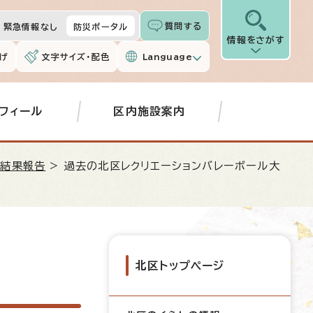
質問する
緊急情報なし
防災ポータル
情報をさがす
げ
文字サイズ・配色
Language
フィール
区内施設案内
会結果報告
> 過去の北区レクリエーションバレーボール大
北区トップページ