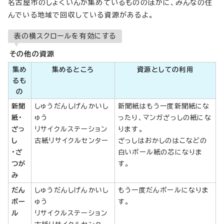
名古屋市のしょくいんが集めているもののほかに、みんなの住
んでいる地域で回収している資源があるよ。
表の横スクロールを有効にする
その他の資源
集め
集めるところ
資源としての利用
るも
の
新聞
しゅうだんしげんかいし
新聞紙はもう一度新聞紙にな
紙・
ゅう
ったり、マンガざっしの紙にな
ざっ
リサイクルステーション
ります。
し
古紙リサイクルセンター
ざっしはおかしのはこなどの
・ざ
白いボール紙の芯になりま
つが
す。
み
だん
しゅうだんしげんかいし
もう一度だんボールになりま
ボー
ゅう
す。
ル
リサイクルステーション