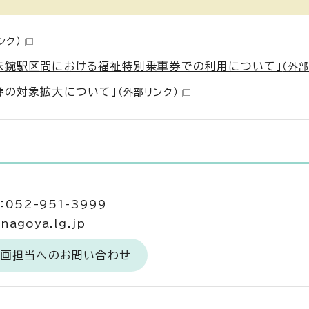
ンク）
味鋺駅区間における福祉特別乗車券での利用について」
（外部
券の対象拡大について」
（外部リンク）
当
052-951-3999
agoya.lg.jp
企画担当へのお問い合わせ