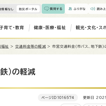
質問する
ふりがな
読み上
急情報なし
防災ポータル
子育て・教育
健康・医療・福祉
観光・文化・ス
者福祉
>
交通料金等の軽減
> 市営交通料金(市バス、地下鉄)
鉄)の軽減
ページID
1016574
更新日 202