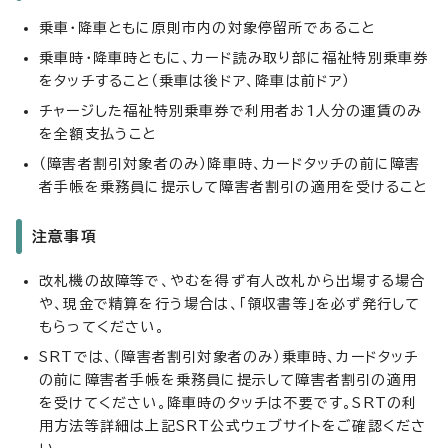
乗車・降車ともに原則市内の対象停留所であること
乗車時・降車時ともに、カード読み取り部に福祉特別乗車券
をタッチすること（乗車は後ドア、降車は前ドア）
チャージした福祉特別乗車券で利用者お1人分の運賃のみ
を全額支払うこと
（障害者割引対象者のみ）降車時、カードタッチの前に障害
者手帳を乗務員に提示して障害者割引の適用を受けること
注意事項
改札機の故障等で、やむを得ず有人改札から出場する場合
や、現金で精算を行う場合は、「領収書等」を必ず発行して
もらってください。
SRTでは、（障害者割引対象者のみ）乗車時、カードタッチ
の前に障害者手帳を乗務員に提示して障害者割引の適用
を受けてください。降車時のタッチは不要です。SRTの利
用方法等詳細は上記SRT公式ウェブサイトをご確認くださ