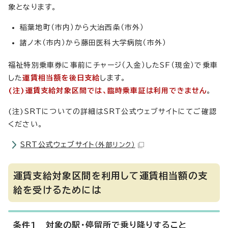
象となります。
稲葉地町（市内）から大治西条（市外）
諸ノ木（市内）から藤田医科大学病院（市外）
福祉特別乗車券に事前にチャージ（入金）したSF（現金）で乗車
した
運賃相当額を後日支給
します。
(注)
運賃支給対象区間では、臨時乗車証は利用できません
。
(注)SRTについての詳細はSRT公式ウェブサイトにてご確認
ください。
SRT公式ウェブサイト
（外部リンク）
運賃支給対象区間を利用して運賃相当額の支
給を受けるためには
条件1 対象の駅・停留所で乗り降りすること