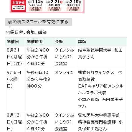
表の横スクロールを有効にする
開催日程、会場、講師
開催日
開催時刻
会場
講師
8月31
午後2時00
ウインクあ
岐阜聖徳学園大学 和田
日（月曜
分から午後
いち901
貴子さん
日）（注）
4時30分
会議室
9月8日
午後6時30
オンライン
株式会社ウイングス 代
（火曜
分から午後9
表取締役
日）
時00分
EAPキャリア®メンタル
ヘルスラボ代表
公認心理師 石田栄美子
さん
9月13
午後2時00
ウインクあ
愛知医科大学看護学部
日（日曜
分から午後
いち901
精神看護専門看護師 小
日）
4時30分
会議室
久保知由起さん