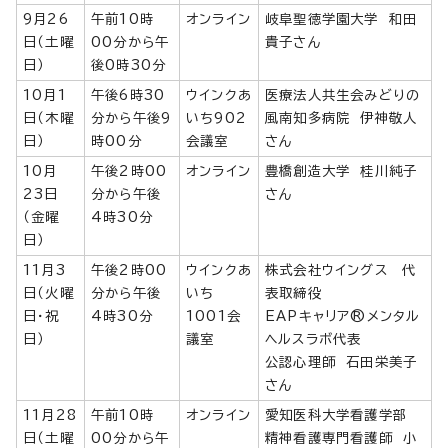
9月26
午前10時
オンライン
岐阜聖徳学園大学 和田
日（土曜
00分から午
貴子さん
日）
後0時30分
10月1
午後6時30
ウインクあ
医療法人共生会みどりの
日（木曜
分から午後9
いち902
風南知多病院 伊神敬人
日）
時00分
会議室
さん
10月
午後2時00
オンライン
豊橋創造大学 桂川純子
23日
分から午後
さん
（金曜
4時30分
日）
11月3
午後2時00
ウインクあ
株式会社ウイングス 代
日（火曜
分から午後
いち
表取締役
日・祝
4時30分
1001会
EAPキャリア®メンタル
日）
議室
ヘルスラボ代表
公認心理師 石田栄美子
さん
11月28
午前10時
オンライン
愛知医科大学看護学部
日（土曜
00分から午
精神看護専門看護師 小