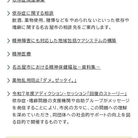
依存症関連事業
依存症に関する相談
飲酒、薬物使用、賭博などをやめられないといった依存や
嗜癖に関する名古屋市の相談先をご案内します。
精神障害にも対応した地域包括ケアシステムの構築
精神医療
名古屋市における精神保健福祉－資料集－
薬物乱用防止「ダメ。ゼッタイ。」
令和7年度アディクション・セッション「回復のストーリー」
依存症・嗜癖問題の支援機関や自助グループがメッセージ
を発信することにより、市民の方々に、この問題への理解
を深めていただき、同団体への社会的サポートの向上を図
る目的で開催するものです。