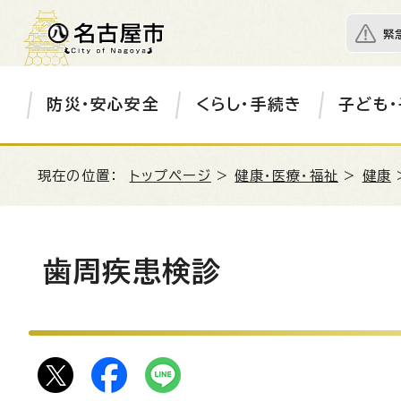
緊
防災・安心安全
くらし・手続き
子ども・
現在の位置：
トップページ
>
健康・医療・福祉
>
健康
歯周疾患検診