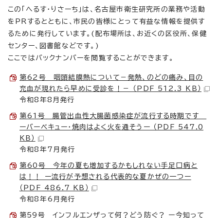
この「へるす・りさーち」は、名古屋市衛生研究所の業務や活動
をPRするとともに、市民の皆様にとって有益な情報を提供す
るために発行しています。(配布場所は、お近くの区役所、保健
センター、図書館などです。)
ここではバックナンバーを閲覧することができます。
第62号 咽頭結膜熱について－発熱、のどの痛み、目の
充血が現れたら早めに受診を！－ （PDF 512.3 KB）
令和8年8月発行
第61号 腸管出血性大腸菌感染症が流行する時期です
ーバーベキュー・焼肉はよく火を通そうー （PDF 547.0
KB）
令和8年7月発行
第60号 今年の夏も増加するかもしれない手足口病と
は！！ ー流行が予想される代表的な夏かぜの一つー
（PDF 486.7 KB）
令和8年6月発行
第59号 インフルエンザって何？どう防ぐ？ ー今知って