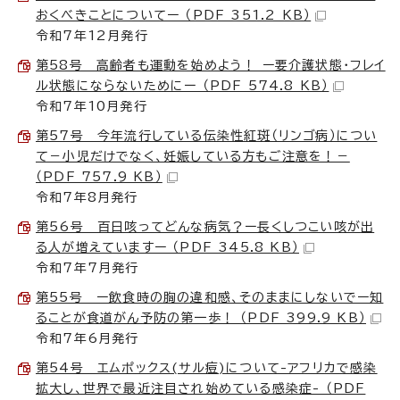
おくべきことについてー （PDF 351.2 KB）
令和7年12月発行
第58号 高齢者も運動を始めよう！ ー要介護状態・フレイ
ル状態にならないためにー （PDF 574.8 KB）
令和7年10月発行
第57号 今年流行している伝染性紅斑（リンゴ病）につい
て－小児だけでなく、妊娠している方もご注意を！－
（PDF 757.9 KB）
令和7年8月発行
第56号 百日咳ってどんな病気？ー長くしつこい咳が出
る人が増えていますー （PDF 345.8 KB）
令和7年7月発行
第55号 ー飲食時の胸の違和感、そのままにしないでー知
ることが食道がん予防の第一歩！ （PDF 399.9 KB）
令和7年6月発行
第54号 エムポックス(サル痘)について-アフリカで感染
拡大し、世界で最近注目され始めている感染症- （PDF