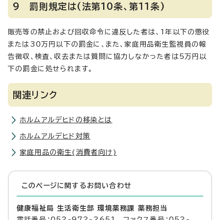
9 罰則規定は(法第10条、第11条)
販売等の禁止および回収命令に違反した者は、1年以下の懲役
または30万円以下の罰金に、また、家庭用品衛生監視員の報
告徴収、検査、収去または質問に協力しなかった者は5万円以
下の罰金に処せられます。
関連リンク
ホルムアルデヒドの移染とは
ホルムアルデヒド対策
家庭用品の衛生(消費者向け)
このページに関する
お問い合わせ
健康福祉局 生活衛生部 環境薬務課 薬務担当
電話番号：052-972-2651 ファクス番号：052-