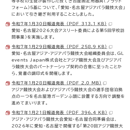
等学校の生徒が製作した投てき台座固定用器具（プラット
フォーム）5基について、「愛知・名古屋アジアパラ競技大会」
において引き継ぎ利用することとしました。
令和7年1月30日報道発表 （PDF 313.1 KB）
愛知・名古屋2026大会アスリート委員による第5回学校訪
問事業）を実施します。
令和7年1月29日報道発表 （PDF 258.9 KB）
愛知・名古屋アジア・アジアパラ競技大会組織委員会は、GL
events Japan株式会社とアジア競技大会及びアジアパ
ラ競技大会のパートナーシップ契約の合意に至ったことか
ら、覚書の調印式を開催します。
令和7年1月28日報道発表 （PDF 2.0 MB）
アジア競技大会およびアジアパラ競技大会の選手団宿泊拠
点の一つを名古屋港ガーデンふ頭に設置する方向で調整を
進めてまいります。
令和7年1月21日報道発表 （PDF 396.4 KB）
アジア・アジアパラ競技大会愛知・名古屋合同準備会は、
2026年に愛知・名古屋で開催する「第20回アジア競技大