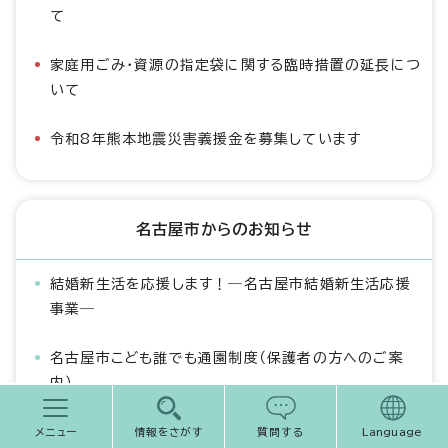
て
家庭用ごみ・資源の指定袋に関する臨時措置の延長につ
いて
令和8年熊本地震災害義援金を募集しています
名古屋市からのお知らせ
結婚新生活を応援します！―名古屋市結婚新生活応援
事業―
名古屋市こども誰でも通園制度（保護者の方へのご案
内）
名古屋城現天守閣の記録を募集します
メニュー
情報をさがす
質問する
Language