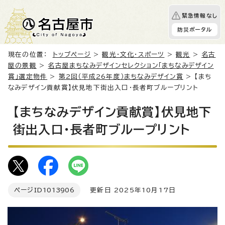
緊急情報なし
防災ポータル
現在の位置：
トップページ
>
観光・文化・スポーツ
>
観光
>
名古
屋の景観
>
名古屋まちなみデザインセレクション「まちなみデザイン
賞」選定物件
>
第2回（平成26年度）まちなみデザイン賞
> 【まち
なみデザイン貢献賞】伏見地下街出入口・長者町ブループリント
【まちなみデザイン貢献賞】伏見地下
街出入口・長者町ブループリント
ページID
1013906
更新日 2025年10月17日