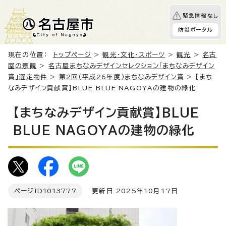
緊急情報なし
防災ポータル
現在の位置：
トップページ
>
観光・文化・スポーツ
>
観光
>
名古
屋の景観
>
名古屋まちなみデザインセレクション「まちなみデザイン
賞」選定物件
>
第2回（平成26年度）まちなみデザイン賞
> 【まち
なみデザイン貢献賞】BLUE BLUE NAGOYAの建物の緑化
【まちなみデザイン貢献賞】BLUE
BLUE NAGOYAの建物の緑化
ページID
1013777
更新日 2025年10月17日