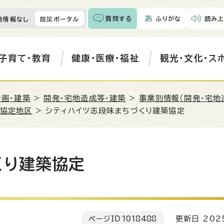
質問する
ふりがな
読み上
急情報なし
防災ポータル
子育て・教育
健康・医療・福祉
観光・文化・ス
計画・建築
>
開発・宅地造成等・建築
>
事業別情報（開発・宅地
協定地区
> シティハイツ志段味まちづくり建築協定
くり建築協定
ページID
1018488
更新日 202