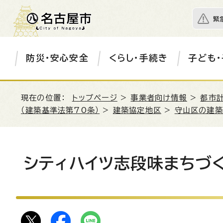
緊
防災・安心安全
くらし・手続き
子ども・
現在の位置：
トップページ
>
事業者向け情報
>
都市
（建築基準法第70条）
>
建築協定地区
>
守山区の建築
シティハイツ志段味まちづ