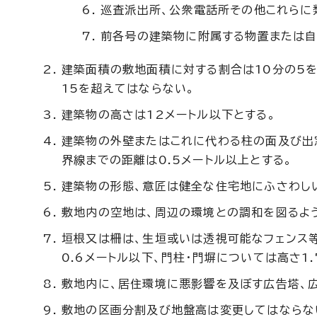
巡査派出所、公衆電話所その他これらに
前各号の建築物に附属する物置または自
建築面積の敷地面積に対する割合は10分の5を
15を超えてはならない。
建築物の高さは12メートル以下とする。
建築物の外壁またはこれに代わる柱の面及び出窓
界線までの距離は0.5メートル以上とする。
建築物の形態、意匠は健全な住宅地にふさわし
敷地内の空地は、周辺の環境との調和を図るよ
垣根又は柵は、生垣或いは透視可能なフェンス等
0.6メートル以下、門柱・門塀については高さ1
敷地内に、居住環境に悪影響を及ぼす広告塔、
敷地の区画分割及び地盤高は変更してはならな