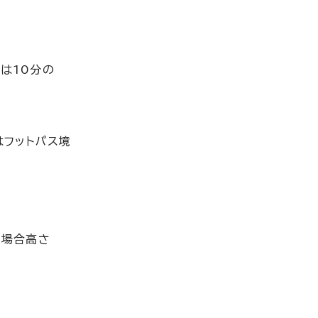
は10分の
はフットパス境
の場合高さ