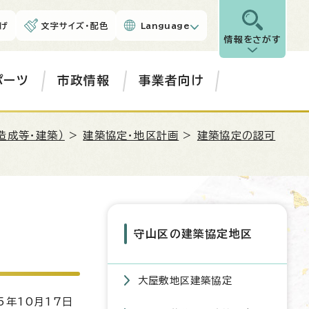
げ
文字サイズ・配色
Language
情報をさがす
ポーツ
市政情報
事業者向け
造成等・建築）
>
建築協定・地区計画
>
建築協定の認可
守山区の建築協定地区
大屋敷地区建築協定
5年10月17日