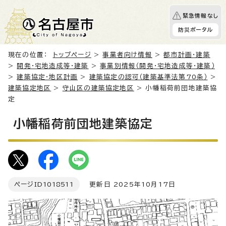
緊急情報なし
防災ポータル
現在の位置：
トップページ
>
事業者向け情報
>
都市計画・建築
>
開発・宅地造成等・建築
>
事業別情報（開発・宅地造成等・建築）
>
建築協定・地区計画
>
建築協定の認可（建築基準法第70条）
>
建築協定地区
>
守山区の建築協定地区
> 小幡稲荷前団地建築協
定
小幡稲荷前団地建築協定
ページID
1018511
更新日 2025年10月17日