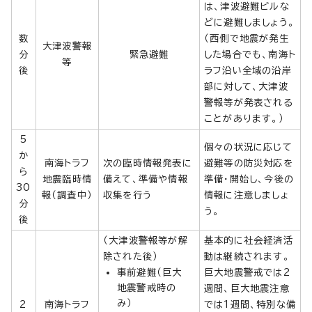
は、津波避難ビルな
どに避難しましょう。
数
（西側で地震が発生
大津波警報
分
緊急避難
した場合でも、南海ト
等
後
ラフ沿い全域の沿岸
部に対して、大津波
警報等が発表される
ことがあります。）
5
個々の状況に応じて
か
南海トラフ
次の臨時情報発表に
避難等の防災対応を
ら
地震臨時情
備えて、準備や情報
準備・開始し、今後の
30
報（調査中）
収集を行う
情報に注意しましょ
分
う。
後
（大津波警報等が解
基本的に社会経済活
除された後）
動は継続されます。
事前避難（巨大
巨大地震警戒では2
地震警戒時の
週間、巨大地震注意
み）
2
南海トラフ
では1週間、特別な備