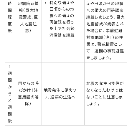
特別な備えや
時
地震臨時情
えや日頃からの地震
日頃からの地
間
報（巨大地
への備えの再確認を
震への備えの
程
震警戒、巨
継続しましょう。巨大
再確認を行っ
度
大地震注
地震警戒が発表され
た上で社会経
後
意）
た場合に、事前避難
済活動を継続
対象地域（注1）の住
民は、警戒措置とし
て一週間の事前避難
をしましょう。
1
週
間
国からの呼
地震の発生可能性が
か
びかけ（注
地震発生に備えつ
なくなったわけでは
ら
意措置の解
つ、通常の生活へ
ないことに注意しま
2
除）
しょう。
週
間
後