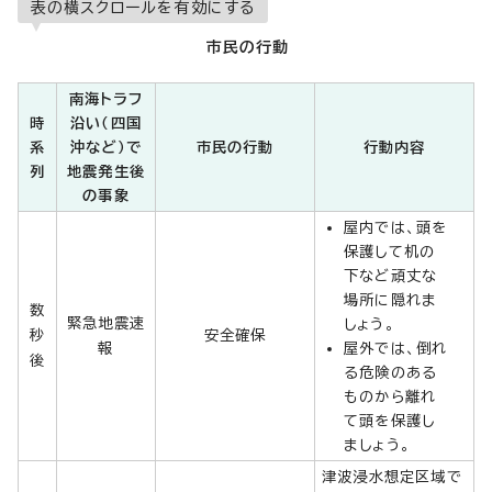
表の横スクロールを有効にする
市民の行動
南海トラフ
時
沿い（四国
系
沖など）で
市民の行動
行動内容
列
地震発生後
の事象
屋内では、頭を
保護して机の
下など頑丈な
場所に隠れま
数
緊急地震速
しょう。
秒
安全確保
報
屋外では、倒れ
後
る危険のある
ものから離れ
て頭を保護し
ましょう。
津波浸水想定区域で