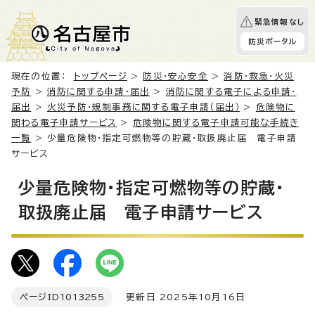
緊急情報なし
防災ポータル
現在の位置：
トップページ
>
防災・安心安全
>
消防・救急・火災
予防
>
消防に関する申請・届出
>
消防に関する電子による申請・
届出
>
火災予防・規制事務に関する電子申請（届出）
>
危険物に
関わる電子申請サービス
>
危険物に関する電子申請可能な手続き
一覧
> 少量危険物・指定可燃物等の貯蔵・取扱廃止届 電子申請
サービス
少量危険物・指定可燃物等の貯蔵・
取扱廃止届 電子申請サービス
ページID
1013255
更新日 2025年10月16日