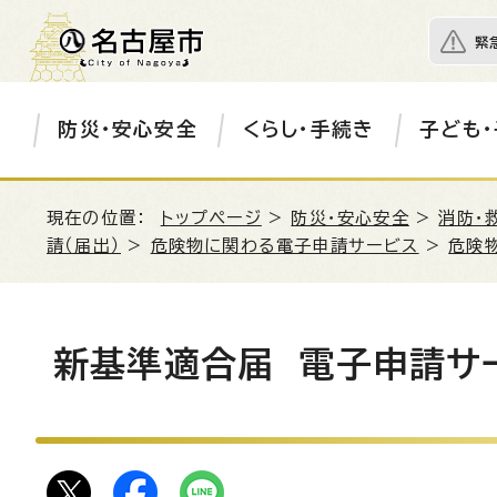
緊
防災・安心安全
くらし・手続き
子ども・
現在の位置：
トップページ
>
防災・安心安全
>
消防・
請（届出）
>
危険物に関わる電子申請サービス
>
危険
新基準適合届 電子申請サ