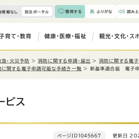
質問する
ふりがな
読み上
急情報なし
防災ポータル
子育て・教育
健康・医療・福祉
観光・文化・ス
救急・火災予防
>
消防に関する申請・届出
>
消防に関する電子
物に関する電子申請可能な手続き一覧
> 新基準適合届 電子
ービス
ページID
1045667
更新日 202