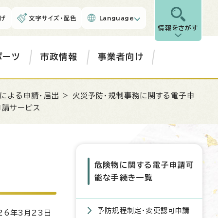
げ
文字サイズ・配色
Language
情報をさがす
ポーツ
市政情報
事業者向け
による申請・届出
>
火災予防・規制事務に関する電子申
申請サービス
危険物に関する電子申請可
能な手続き一覧
予防規程制定・変更認可申請
6年3月23日