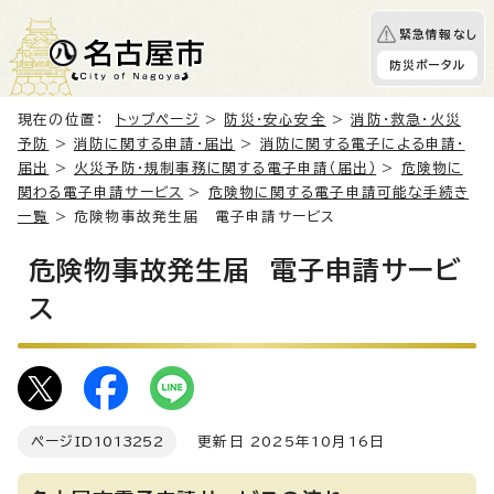
緊急情報なし
防災ポータル
現在の位置：
トップページ
>
防災・安心安全
>
消防・救急・火災
予防
>
消防に関する申請・届出
>
消防に関する電子による申請・
届出
>
火災予防・規制事務に関する電子申請（届出）
>
危険物に
関わる電子申請サービス
>
危険物に関する電子申請可能な手続き
一覧
> 危険物事故発生届 電子申請サービス
危険物事故発生届 電子申請サービ
ス
ページID
1013252
更新日 2025年10月16日