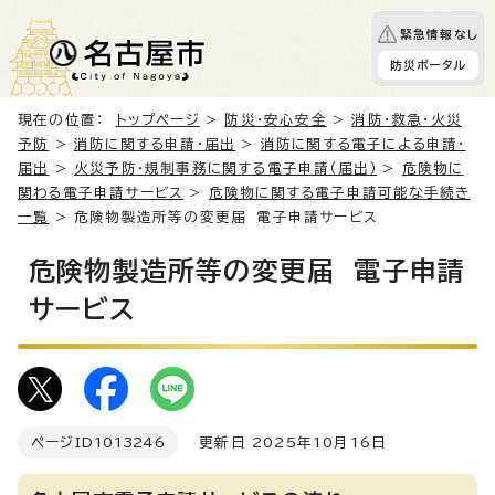
緊急情報なし
防災ポータル
現在の位置：
トップページ
>
防災・安心安全
>
消防・救急・火災
予防
>
消防に関する申請・届出
>
消防に関する電子による申請・
届出
>
火災予防・規制事務に関する電子申請（届出）
>
危険物に
関わる電子申請サービス
>
危険物に関する電子申請可能な手続き
一覧
> 危険物製造所等の変更届 電子申請サービス
危険物製造所等の変更届 電子申請
サービス
ページID
1013246
更新日 2025年10月16日