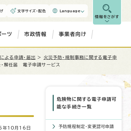
げ
文字サイズ・配色
Language
情報をさがす
ポーツ
市政情報
事業者向け
による申請・届出
>
火災予防・規制事務に関する電子申
任・解任届 電子申請サービス
危険物に関する電子申請可
能な手続き一覧
予防規程制定・変更認可申請
5年10月16日