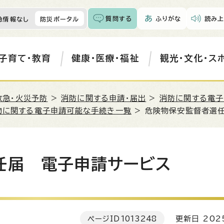
質問する
ふりがな
読み上
急情報なし
防災ポータル
子育て・教育
健康・医療・福祉
観光・文化・ス
救急・火災予防
>
消防に関する申請・届出
>
消防に関する電子
物に関する電子申請可能な手続き一覧
> 危険物保安監督者選
任届 電子申請サービス
ページID
1013248
更新日 202