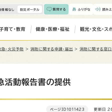
質問する
ふりがな
読み上
急情報なし
防災ポータル
子育て・教育
健康・医療・福祉
観光・文化・ス
救急・火災予防
>
消防に関する申請・届出
>
消防に関する窓口
急活動報告書の提供
ページID
1011423
更新日 20