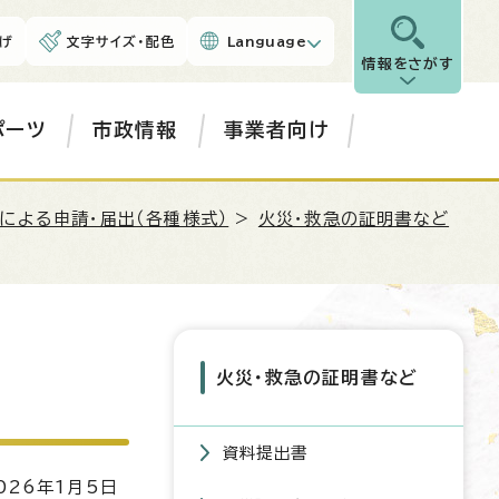
げ
文字サイズ・配色
Language
情報をさがす
ポーツ
市政情報
事業者向け
による申請・届出（各種様式）
>
火災・救急の証明書など
火災・救急の証明書など
資料提出書
26年1月5日