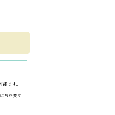
可能です。
日にちを要す
。