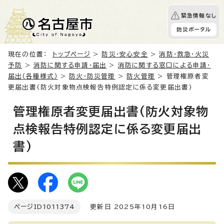
緊急情報なし
防災ポータル
現在の位置：
トップページ
>
防災・安心安全
>
消防・救急・火災
予防
>
消防に関する申請・届出
>
消防に関する窓口による申請・
届出（各種様式）
>
防火・防災管理
>
防火管理
> 管理権原者変
更届出書(防火対象物点検報告特例認定に係る変更届出書)
管理権原者変更届出書(防火対象物
点検報告特例認定に係る変更届出
書)
ページID
1011374
更新日 2025年10月16日