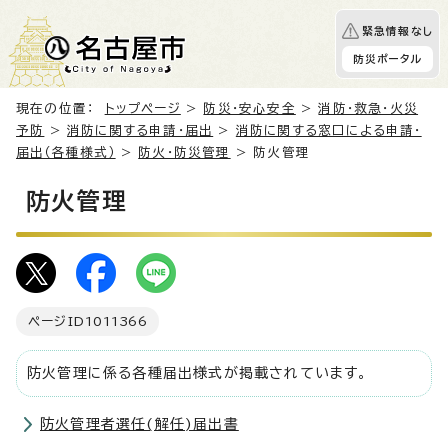
緊急情報なし
防災ポータル
現在の位置：
トップページ
>
防災・安心安全
>
消防・救急・火災
予防
>
消防に関する申請・届出
>
消防に関する窓口による申請・
届出（各種様式）
>
防火・防災管理
> 防火管理
防火管理
ページID
1011366
防火管理に係る各種届出様式が掲載されています。
防火管理者選任(解任)届出書