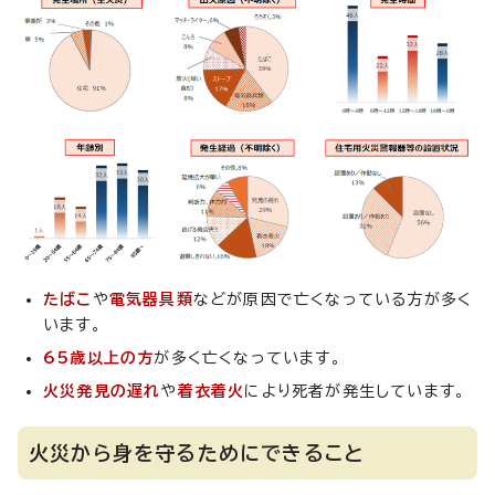
たばこ
や
電気器具類
などが原因で亡くなっている方が多く
います。
65歳以上の方
が多く亡くなっています。
火災発見の遅れ
や
着衣着火
により死者が発生しています。
火災から身を守るためにできること