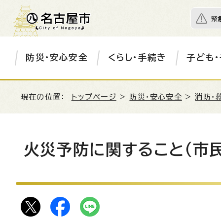
緊
防災・安心安全
くらし・手続き
子ども・
現在の位置：
トップページ
>
防災・安心安全
>
消防・
火災予防に関すること（市