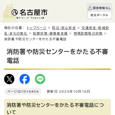
緊急情報なし
防災ポータル
現在の位置：
トップページ
>
防災・安心安全
>
交通安全・地域安
全・まちの美化
>
犯罪対策・被害者支援
>
特殊詐欺等の対策
>
消防署や防災センターをかたる不審電話
消防署や防災センターをかたる不審
電話
ページID
1014454
更新日 2025年10月16日
消防署や防災センターをかたる不審電話につ
いて