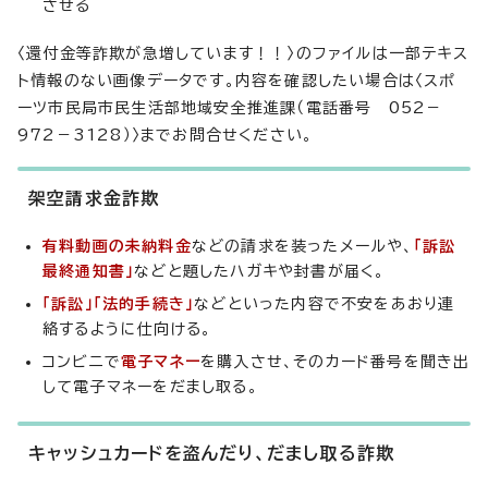
させる
〈還付金等詐欺が急増しています！！〉のファイルは一部テキス
ト情報のない画像データです。内容を確認したい場合は〈スポ
ーツ市民局市民生活部地域安全推進課（電話番号 052－
972－3128）〉までお問合せください。
架空請求金詐欺
有料動画の未納料金
などの請求を装ったメールや、
「訴訟
最終通知書」
などと題したハガキや封書が届く。
「訴訟」「法的手続き」
などといった内容で不安をあおり連
絡するように仕向ける。
コンビニで
電子マネー
を購入させ、そのカード番号を聞き出
して電子マネーをだまし取る。
キャッシュカードを盗んだり、だまし取る詐欺