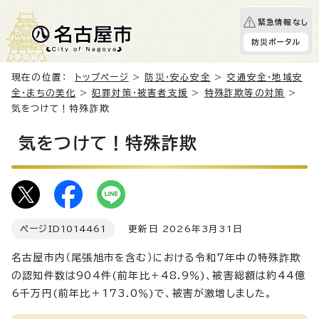
緊急情報なし
防災ポータル
現在の位置：
トップページ
>
防災・安心安全
>
交通安全・地域安
全・まちの美化
>
犯罪対策・被害者支援
>
特殊詐欺等の対策
>
気をつけて！特殊詐欺
気をつけて！特殊詐欺
ページID
1014461
更新日 2026年3月31日
名古屋市内（尾張旭市を含む）における令和7年中の特殊詐欺
の認知件数は904件(前年比＋48.9％)、被害総額は約44億
6千万円(前年比＋173.0％)で、被害が激増しました。