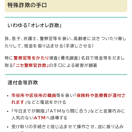
特殊詐欺の手口
いわゆる「オレオレ詐欺」
孫、息子、弁護士、警察官等を装い、高齢者に泣きついたり脅し
たりして、現金を振り込ませる（手渡しさせる）
特に
警察官等をかたり
捜査(優先調査)名目で現金等をだまし
取る
「ニセ警察官詐欺」
の手口による被害が顕著
還付金等詐欺
市役所や区役所の職員
等を装い「
保険料や医療費が還付さ
れます
」などと電話をかける
「今日までが期限」「ATMなら間に合う」などと言葉巧みに
人気のない
ATM
へ誘導する
受け取りの手続きと信じ込ませて操作させ、逆に振り込み