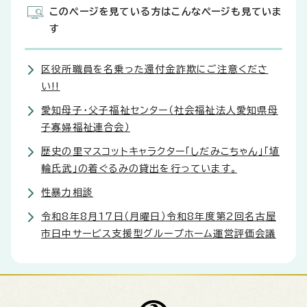
このページを見ている方はこんなページも見ていま
す
区役所職員を名乗った還付金詐欺にご注意くださ
い!!
愛知母子・父子福祉センター（社会福祉法人愛知県母
子寡婦福祉連合会）
歴史の里マスコットキャラクター「しだみこちゃん」「埴
輪氏武」の着ぐるみの貸出を行っています。
性暴力相談
令和8年8月17日（月曜日）令和8年度第2回名古屋
市日中サービス支援型グループホーム運営評価会議