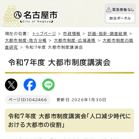
緊急情報なし
防災ポータル
現在の位置：
トップページ
>
市政情報
>
計画・指針・調査結果
>
大都市制度・地方分権
>
大都市制度・広域連携
>
大都市制度の調
査研究
> 令和7年度 大都市制度講演会
令和7年度 大都市制度講演会
ページID
1042466
更新日 2026年1月30日
令和7年度 大都市制度講演会「人口減少時代に
おける大都市の役割」